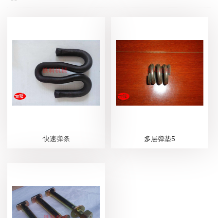
快速弹条
多层弹垫5