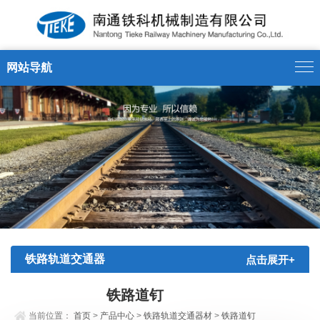
网站导航
铁路轨道交通器
点击展开+
材
铁路道钉
当前位置：
首页
>
产品中心
>
铁路轨道交通器材
>
铁路道钉