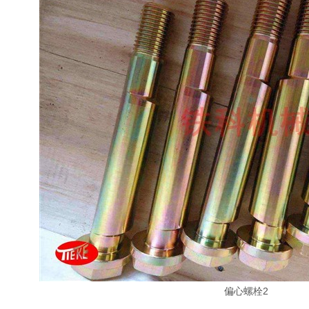
偏心螺栓2