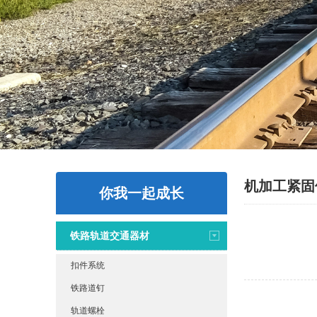
机加工紧固
你我一起成长
铁路轨道交通器材
扣件系统
铁路道钉
轨道螺栓