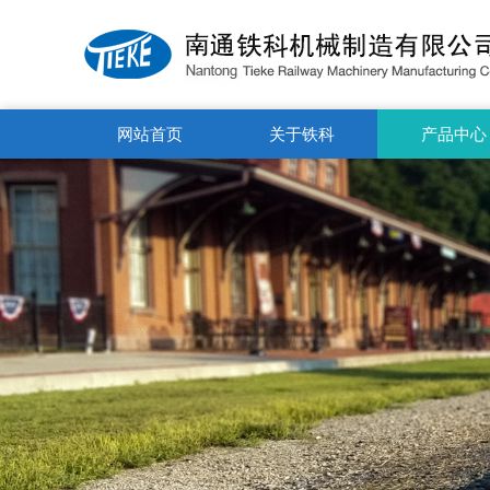
网站首页
关于铁科
产品中心