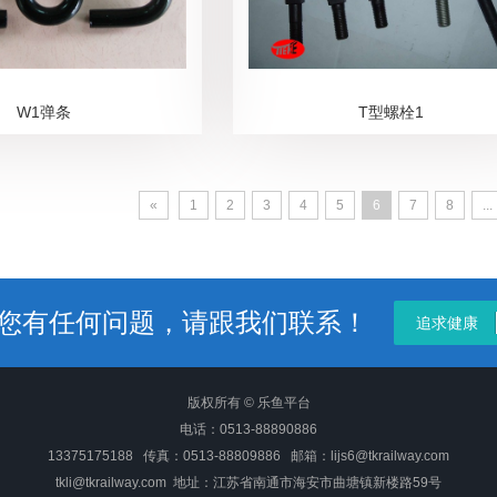
W1弹条
T型螺栓1
«
1
2
3
4
5
6
7
8
...
您有任何问题，请跟我们联系！
追求健康
版权所有 © 乐鱼平台
电话：0513-88890886
13375175188 传真：0513-88809886 邮箱：lijs6@tkrailway.com
tkli@tkrailway.com 地址：江苏省南通市海安市曲塘镇新楼路59号