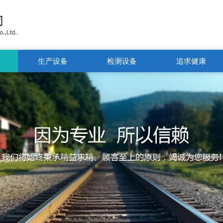
生产设备
检测设备
追求健康